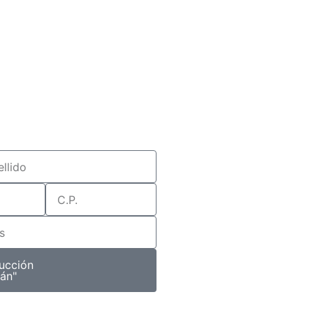
ucción
án"