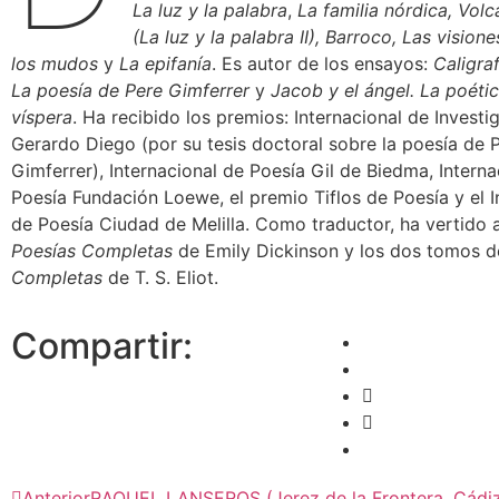
La luz y la palabra
,
La familia nórdica, Vol
(La luz y la palabra II), Barroco, Las visione
los mudos
y
La epifanía
. Es autor de los ensayos:
Caligraf
La poesía de Pere Gimferrer
y
Jacob y el ángel. La poétic
víspera
. Ha recibido los premios: Internacional de Investig
Gerardo Diego (por su tesis doctoral sobre la poesía de 
Gimferrer), Internacional de Poesía Gil de Biedma, Interna
Poesía Fundación Loewe, el premio Tiflos de Poesía y el I
de Poesía Ciudad de Melilla. Como traductor, ha vertido a
Poesías Completas
de Emily Dickinson y los dos tomos d
Completas
de T. S. Eliot.
Compartir:
Anterior
RAQUEL LANSEROS (Jerez de la Frontera, Cádiz