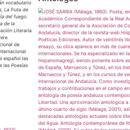
cán vocabulario
s, La fruta de
ía del fuego.
a de la
ación Literaria
Pere
cional de
nternacional
l español las
e las
Poesías
, 1973).